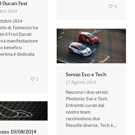
l Ducati Fest
4
obre 2014
ottobre 2014
cuito di Tolmezzo ha
to il Friul Ducati
una manifestazione
o benefico.
ertina è dedicata
Servizi Evo e Tech
1
17 Agosto 2014
Nascono i due servizi
Photonix: Evo e Tech.
Entrambi curati dal
nostro team
racchiudono due
filosofie diverse. Tech è...
ezzo 10/08/2014