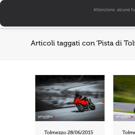
Attenzione: alcune fu
Articoli taggati con ‘Pista di T
Tolmezzo 28/06/2015
Tolm