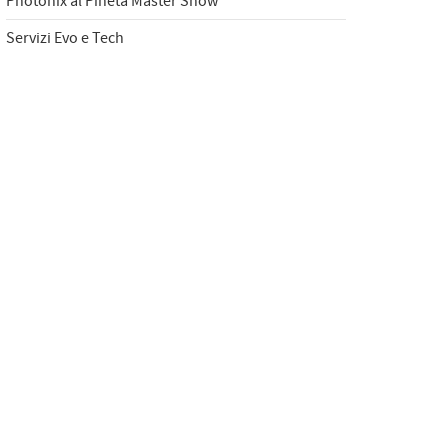
Photonix al Pineta Master Show
Servizi Evo e Tech