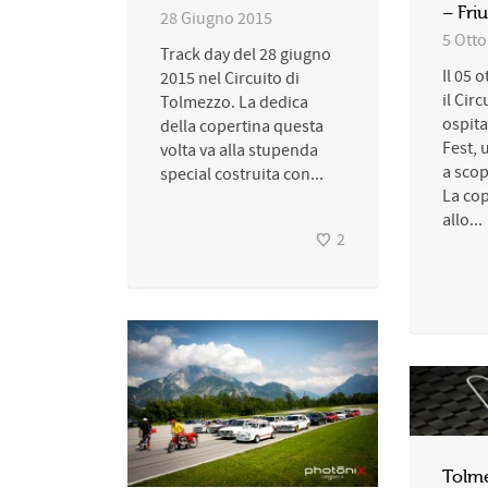
– Friu
28 Giugno 2015
5 Ott
Track day del 28 giugno
Il 05 
2015 nel Circuito di
il Cir
Tolmezzo. La dedica
ospita
della copertina questa
Fest, 
volta va alla stupenda
a scop
special costruita con...
La cop
allo...
2
Tolm