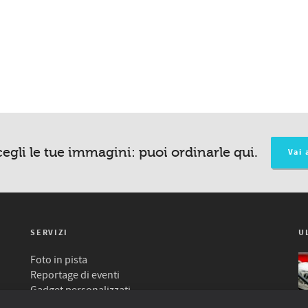
egli le tue immagini: puoi ordinarle qui.
Vai 
SERVIZI
U
Foto in pista
Reportage di eventi
Gadget personalizzati
T-shirt personalizzate