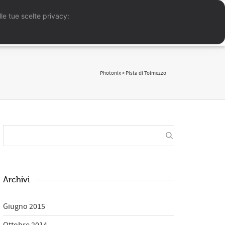
le tue scelte privacy:
folio
Reportage
Meteo
News
Contatti
Photonix
>
Pista di Tolmezzo
Archivi
Giugno 2015