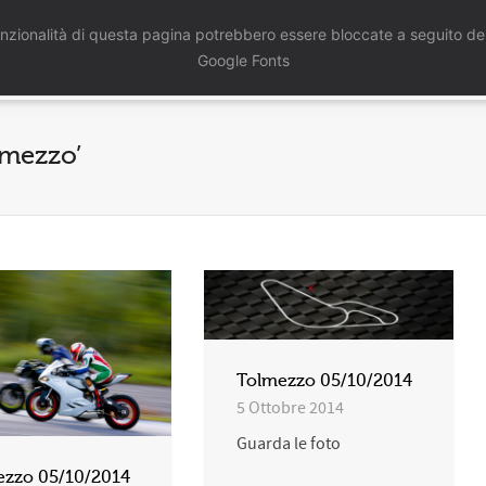
nzionalità di questa pagina potrebbero essere bloccate a seguito del
Home
Chi Siamo
Servizi
Port
Google Fonts
olmezzo’
Tolmezzo 05/10/2014
5 Ottobre 2014
Guarda le foto
ezzo 05/10/2014