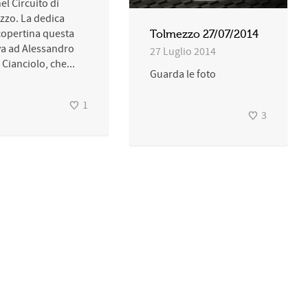
el Circuito di
zzo. La dedica
copertina questa
Tolmezzo 27/07/2014
va ad Alessandro
27 Luglio 2014
 Cianciolo, che...
Guarda le foto
1
3