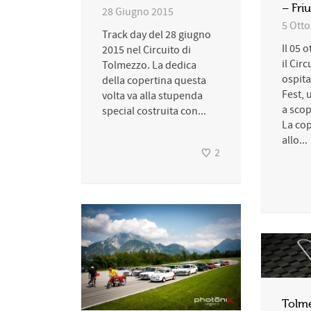
– Friu
28 Giugno 2015
5 Ott
Track day del 28 giugno
Il 05 
2015 nel Circuito di
il Cir
Tolmezzo. La dedica
ospita
della copertina questa
Fest, 
volta va alla stupenda
a scop
special costruita con...
La cop
allo...
2
Tolm