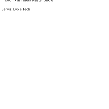
Photonix al Pineta Master Show
Servizi Evo e Tech