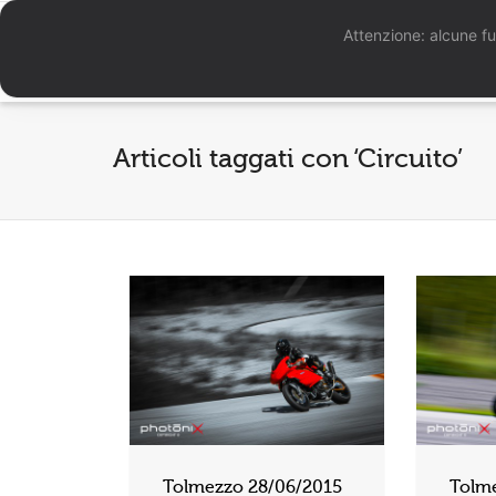
Attenzione: alcune fu
Articoli taggati con ‘Circuito’
Tolmezzo 28/06/2015
Tolm