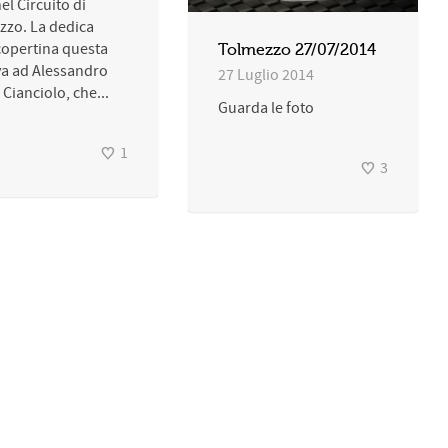
el Circuito di
zzo. La dedica
copertina questa
Tolmezzo 27/07/2014
va ad Alessandro
27 Luglio 2014
 Cianciolo, che...
Guarda le foto
1
3