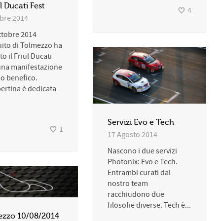
l Ducati Fest
4
obre 2014
ottobre 2014
cuito di Tolmezzo ha
to il Friul Ducati
una manifestazione
o benefico.
ertina è dedicata
Servizi Evo e Tech
1
17 Agosto 2014
Nascono i due servizi
Photonix: Evo e Tech.
Entrambi curati dal
nostro team
racchiudono due
filosofie diverse. Tech è...
ezzo 10/08/2014