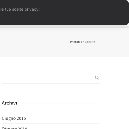
le tue scelte privacy:
folio
Reportage
Meteo
News
Contatti
Photonix
>
Circuito
Archivi
Giugno 2015