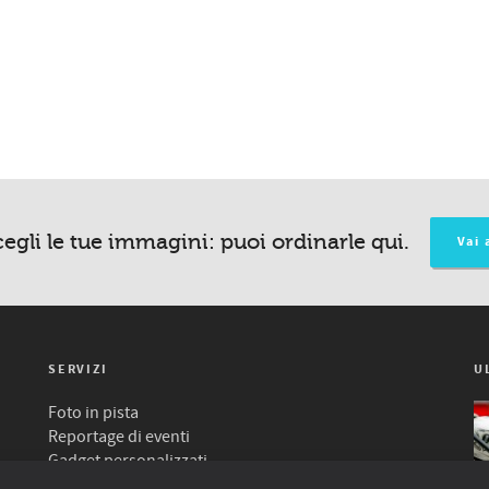
egli le tue immagini: puoi ordinarle qui.
Vai 
SERVIZI
U
Foto in pista
Reportage di eventi
Gadget personalizzati
T-shirt personalizzate