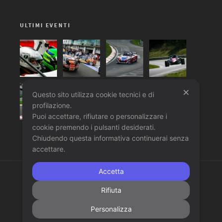
ULTIMI EVENTI
✕
Questo sito utilizza cookie tecnici e di
profilazione.
Puoi accettare, rifiutare o personalizzare i
cookie premendo i pulsanti desiderati.
Chiudendo questa informativa continuerai senza
accettare.
Accetta
Copyright 2014 © An
Aztec Design Clinik
Website.
Rifiuta
Privacy Policy
Cookies Policy
|
Servizi
Portfolio
Personalizza
Meteo
News
Contatti