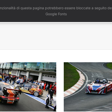
nzionalità di questa pagina potrebbero essere bloccate a seguito del
Home
Chi Siamo
Servizi
Port
Google Fonts