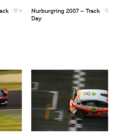
0
0
ack
Nurburgring 2007 – Track
Day