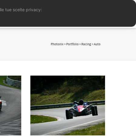
le tue scelte privacy:
folio
Reportage
Meteo
News
Contatti
Photonix
>
Portfolio
>
Racing
>
Auto