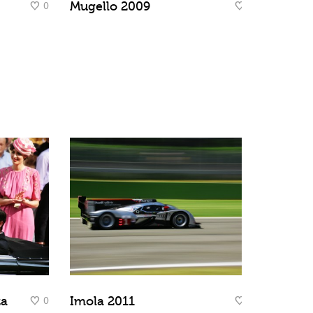
0
0
Mugello 2009
0
0
za
Imola 2011