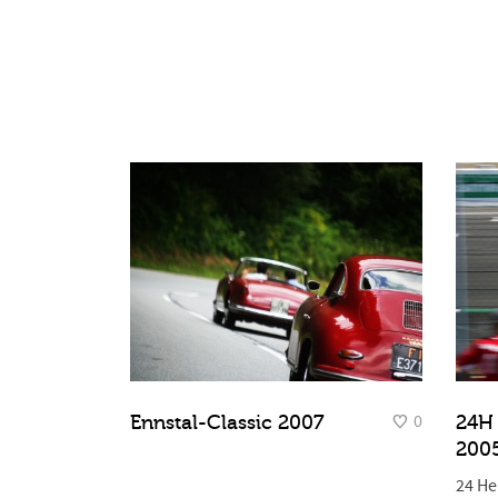
0
Ennstal-Classic 2007
24H 
200
24 He